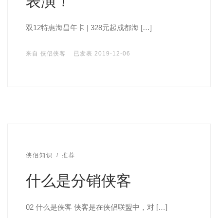
表演！
双12特惠海昌年卡 | 328元起成都海 […]
来自
侠侣侠客
已发表
2019-12-06
侠侣知识
推荐
什么是分销侠客
02 什么是侠客 侠客是在侠侣联盟中，对 […]