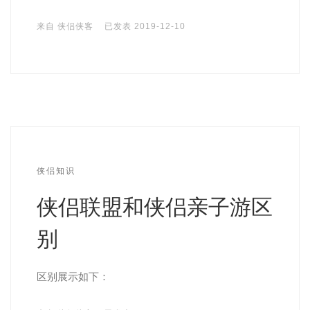
来自
侠侣侠客
已发表
2019-12-10
侠侣知识
侠侣联盟和侠侣亲子游区
别
区别展示如下：