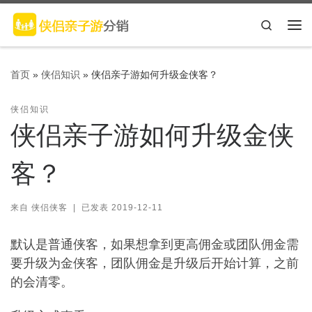
Skip to content
Search
主
首页
»
侠侣知识
»
侠侣亲子游如何升级金侠客？
侠侣知识
侠侣亲子游如何升级金侠
客？
来自
侠侣侠客
|
已发表
2019-12-11
默认是普通侠客，如果想拿到更高佣金或团队佣金需
要升级为金侠客，团队佣金是升级后开始计算，之前
的会清零。