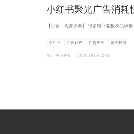
小红书聚光广告消耗
【引言：现象诊断】 很多电商老板和品牌创 [
小红书
广告代投
广告投放
聚光投流
来自
侠侣侠客
已发表
2026-02-28