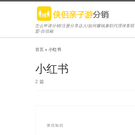
Skip to content
怎么申请分销/注册分享达人/如何赚钱兼职代理侠客联
盟-自信融
首页
»
小红书
小红书
2 篇
侠侣知识