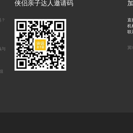
侠侣亲子达人邀请码
吗？
直
机
联
冀I
钱与
组