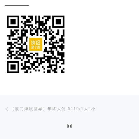
文章导航
上一篇
【厦门海底世界】年终大促 ¥119/1大2小
返回文章列表
下