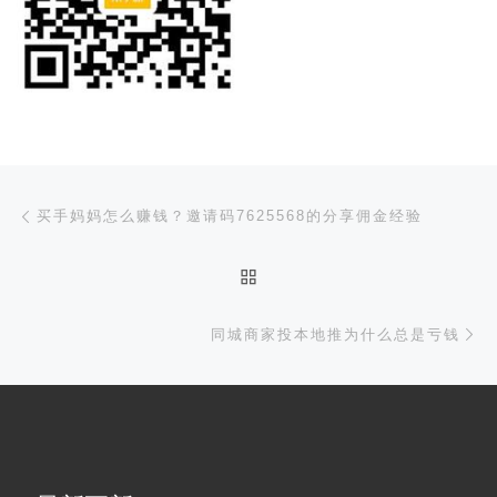
文章导航
上一篇
买手妈妈怎么赚钱？邀请码7625568的分享佣金经验
返回文章列表
下
同城商家投本地推为什么总是亏钱