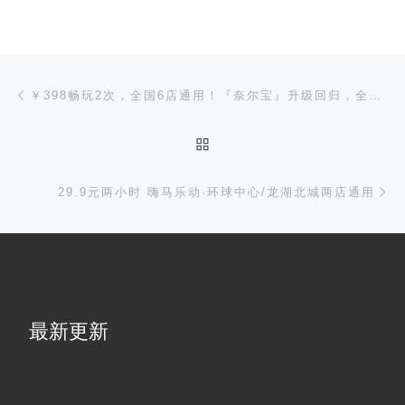
文章导航
上一篇
￥398畅玩2次，全国6店通用！『奈尔宝』升级回归，全新“陪伴卡”上线，随卡再赠100元！
返回文章列表
下
29.9元两小时 嗨马乐动·环球中心/龙湖北城两店通用
最新更新