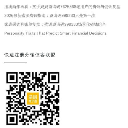
用满两年再看：买手妈妈邀请码7625568老用户的省钱与佣金复盘
2026最新蜜源省钱指南：邀请码999333只是第一步
家庭采购月账单复盘：蜜源邀请码999333场景化省钱组合
Personality Traits That Predict Smart Financial Decisions
快速注册分销侠客联盟